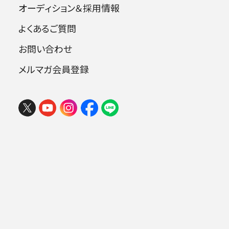
オーディション＆採用情報
よくあるご質問
指揮：小林研一郎[桂冠名誉指揮者]
お問い合わせ
オルガン：石丸由佳
ソプラノ：安藤赴美子
メルマガ会員登録
アルト：山下牧子
フェスタ サマーミューザ KAWASAKI
テノール：錦織健
2026 ウィーンの伝統と王道ブラーム
バリトン：青戸知
ス
合唱：日本フィルハーモニー協会合唱団
2026年08月09日 (日) 15:00
ミューザ川崎シンフォニーホール
曲目
.