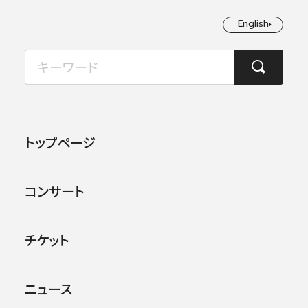
English
English
2026年08月
TOP
コンサート情報
第九特別演奏会2017
月
火
水
木
金
土
日
1
2
この公演は終了しました。
トップページ
3
4
5
6
7
8
9
他のコンサー
トを探す
コンサート
10
11
12
13
14
15
16
17
18
19
20
21
22
23
チケット
24
25
26
27
28
29
30
ニュース
31