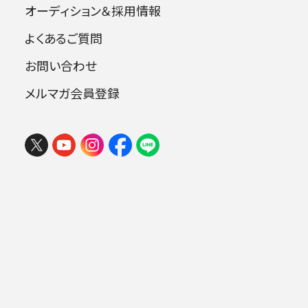
オーディション＆採用情報
出演者
よくあるご質問
お問い合わせ
指揮：山田和樹［正指揮者］
メルマガ会員登録
雅楽：東京楽所*
フェスタ サマーミューザ KAWASAKI
2026 ウィーンの伝統と王道ブラーム
ス
曲目
2026年08月09日 (日) 15:00
ミューザ川崎シンフォニーホール
ブラッハー：パガニーニの主題による変奏
曲
.
石井眞木：遭遇Ⅱ番――雅楽とオーケストラの