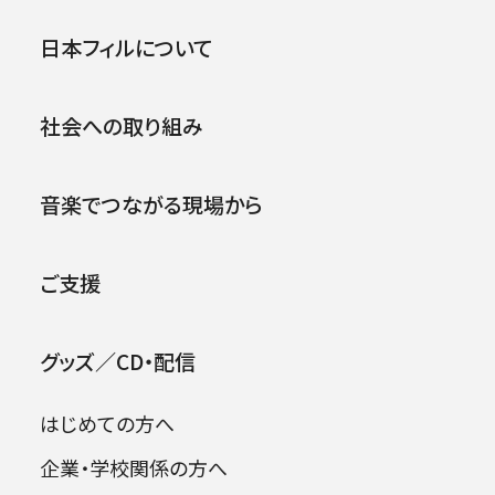
第693回東京定期演奏会＜秋
公演
イベント
日本フィルについて
季＞
社会への取り組み
2017年09月09日 (土)
2026年08月09日
音楽でつながる現場から
ご支援
グッズ／CD・配信
はじめての方へ
企業・学校関係の方へ