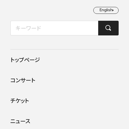
English
English
2026年08月
TOP
コンサート情報
第693回東京定期演奏会＜秋季＞
月
火
水
木
金
土
日
1
2
この公演は終了しました。
トップページ
3
4
5
6
7
8
9
他のコンサー
トを探す
コンサート
10
11
12
13
14
15
16
17
18
19
20
21
22
23
チケット
24
25
26
27
28
29
30
ニュース
31