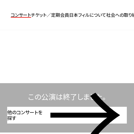
コンサート
チケット／定期会員
日本フィルについて
社会への取り
コンサート一覧
チケットのお申し込み
プロフィール
パトロネージュ［個人会員]
TOP
公演特集
組織概要・沿革
特別会員［法人会員］
東京定期演奏会
定期会員券
創立指揮者 渡邉曉雄
日本フィルハーモニー協会/合唱団
お気に入り公演一覧
アーカイブス
遺贈
横浜定期演奏会
お得なセット券
指揮者
サポーターズクラブ
日本フィル・シリーズ
トップページ
楽団員・活動
寄付（オンライン／銀行振込）
オーディション＆採用情報
この公演は終了しました。
他のコンサートを
探す