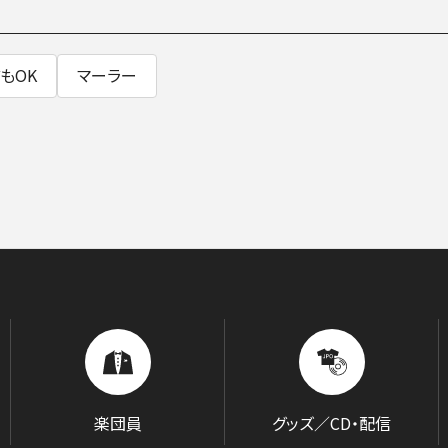
BLOG
音楽でつながる現場から
もOK
マーラー
GOODS/C
楽団員
グッズ／CD・配信
グッズ／CD・配信