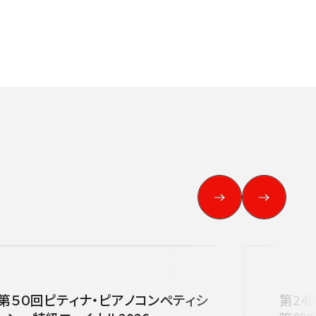
す。
用ください。
第５０回ピティナ・ピアノコンペティシ
第24
他主催公演
夏休みコンサート