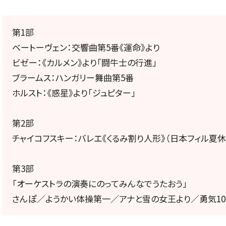
定期会員券
第1部
お得なセット券
ベートーヴェン：交響曲第5番《運命》より
ビゼー：《カルメン》より「闘牛士の行進」
ブラームス：ハンガリー舞曲第5番
ホルスト：《惑星》より「ジュピター」
NEWS
第2部
チャイコフスキー：バレエ《くるみ割り人形》（日本フィル夏
ニュース一覧
第3部
「オーケストラの演奏にのってみんなでうたおう」
さんぽ／ようかい体操第一／アナと雪の女王より／勇気10
お知らせ