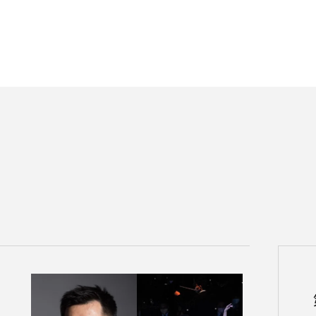
チケット情報
メディア
出演者
公演情報
音楽の森
ABOUT US
画面や詳細画面で「☆お気に入り」を押した公演情報のリストで
日本フィルについて一覧
ャッシュを使用しているためキャッシュ設定をご確認のうえご利
名曲コンサート
芸劇シリーズ
コバケン・ワールド
特別演奏会＆その