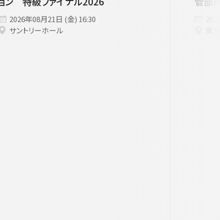
ョン 特級ファイナル2026
管部
者兼芸術顧問］
ージュ特典対象
府中の森芸術劇場
未就学児OK
東京芸術劇場
サート
3月
にじクラ
室内楽
2026年08月21日 (金) 16:30
202
サントリーホール
東
いします。