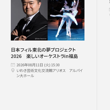
いホール
ングシート対象（25歳以下）
小林研一郎［桂冠名誉指揮者］
杉並公会堂
ソニックシティ
サポーターズクラブ特典対象
アレクサンドル・ラザレフ［桂冠指揮
相模女子大学グリーンホール
パトロネ
を過ぎた場合、リストから削除されます。
10月
期演奏会
2026年11月
さいたま定期演奏会
2026年12月
相模原定期演奏会
2027年01月
2027年02月
府中どりーむコン
2027年0
芸術顧問）］
その他
情報の上限は10件です。
カーチュン・ウォン
子どもOK
マーラー
プロフィール
ットの販売状況は日々変化しているため、お早めのご購入をお願
創立指揮者 渡邉曉雄
指揮者
日本フィル東北の夢プロジェクト
楽団員・活動
2026 楽しいオーケストラin福島
組織概要・沿革
2026年08月11日 (火) 15:30
いわき芸術文化交流館アリオス アルパイ
アーカイブス
ン大ホール
日本フィル・シリーズ
オーディション＆採用情報