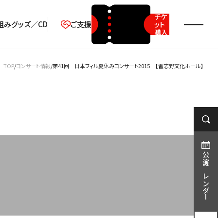
チケ
組み
グッズ／CD
ご支援
ット
購入
2026年08月
TOP
コンサート情報
第41回 日本フィル夏休みコンサート2015 【習志野文化ホール】
月
火
水
木
金
土
日
1
2
3
4
5
6
7
8
9
10
11
12
13
14
15
16
17
18
19
20
21
22
23
公演カレンダー
24
25
26
27
28
29
30
31