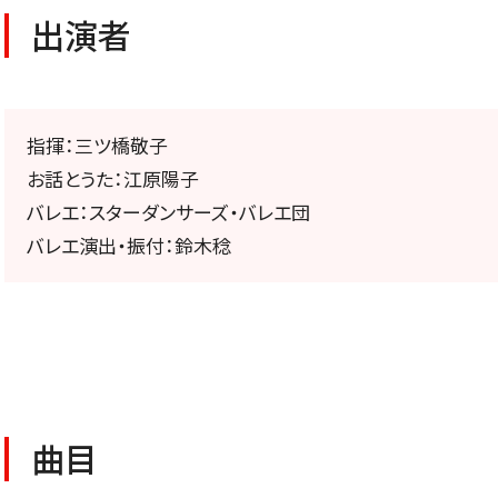
公演特集
出演者
お気に入り公演一覧
指揮：三ツ橋敬子
お話とうた：江原陽子
TICKETS/
バレエ：スターダンサーズ・バレエ団
バレエ演出・振付：鈴木稔
チケット／定期会員
曲目
チケットのお申し込み