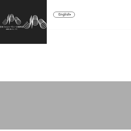
English
CONCERT
TICKETS/
ABOUT US
SUPPORT
SUBSCRIBERS
コンサート一覧
日本フィルについて一覧
ご支援一覧
チケット／定期会員