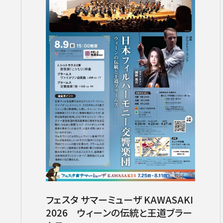
サントリーホール
カーチュン・ウォン［首席指揮者］
グランドシート対象（70歳以上）
横浜みなとみら
ヤ
コンサートの開催日時
2026年08月
九州公演
第九特別演奏会
2026年09月
2026年
杉並定
その他会場
広上淳一［フレンド・オブ・JPO（
託児サービスあり
ライブ配信
登録できるコンサート
その他イベント・公演
第九
小林研一郎
チケ
フェスタ サマーミューザ KAWASAKI
2026 ウィーンの伝統と王道ブラー