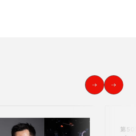
す。
用ください。
第５０
他主催公演
夏休みコンサート