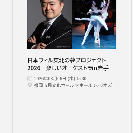
サントリーホール
カーチュン・ウォン［首席指揮者］
グランドシート対象（70歳以上）
横浜みなとみら
ヤ
コンサートの開催日時
2026年08月
九州公演
第九特別演奏会
2026年09月
2026年
杉並定
その他会場
広上淳一［フレンド・オブ・JPO（
託児サービスあり
ライブ配信
登録できるコンサート
その他イベント・公演
第九
小林研一郎
チケ
日本フィル東北の夢プロジェクト
2026 楽しいオーケストラin岩手
2026年08月06日 (木) 15:30
盛岡市民文化ホール 大ホール （マリオス）