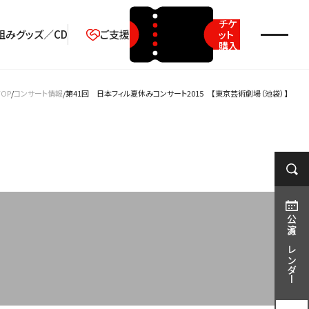
チケ
組み
グッズ／CD
ご支援
ット
購入
2026年08月
TOP
コンサート情報
第41回 日本フィル夏休みコンサート2015 【東京芸術劇場（池袋）】
月
火
水
木
金
土
日
1
2
3
4
5
6
7
8
9
10
11
12
13
14
15
16
17
18
19
20
21
22
23
公演カレンダー
24
25
26
27
28
29
30
31