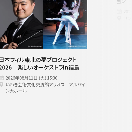
ョン 
者兼芸術顧問］
ージュ特典対象
府中の森芸術劇場
未就学児OK
東京芸術劇場
サート
3月
にじクラ
室内楽
202
サン
いします。
日本フィル東北の夢プロジェクト
2026 楽しいオーケストラin福島
2026年08月11日 (火) 15:30
いわき芸術文化交流館アリオス アルパイ
ン大ホール