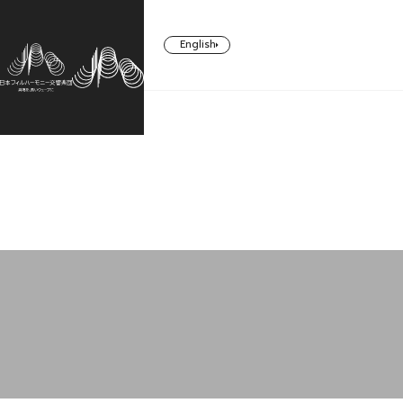
English
CONCERT
TICKETS/
ABOUT US
SUPPORT
SUBSCRIBERS
コンサート一覧
日本フィルについて一覧
ご支援一覧
チケット／定期会員