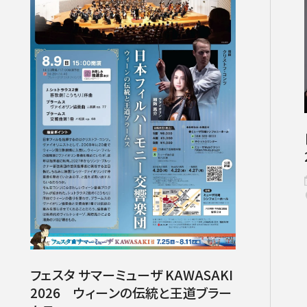
いホール
ングシート対象（25歳以下）
小林研一郎［桂冠名誉指揮者］
杉並公会堂
ソニックシティ
サポーターズクラブ特典対象
アレクサンドル・ラザレフ［桂冠指揮
相模女子大学グリーンホール
パトロネ
を過ぎた場合、リストから削除されます。
10月
期演奏会
2026年11月
さいたま定期演奏会
2026年12月
相模原定期演奏会
2027年01月
2027年02月
府中どりーむコン
2027年0
芸術顧問）］
その他
情報の上限は10件です。
カーチュン・ウォン
子どもOK
マーラー
プロフィール
ットの販売状況は日々変化しているため、お早めのご購入をお願
創立指揮者 渡邉曉雄
指揮者
楽団員・活動
組織概要・沿革
アーカイブス
日本フィル・シリーズ
オーディション＆採用情報
フェスタ サマーミューザ KAWASAKI
2026 ウィーンの伝統と王道ブラー