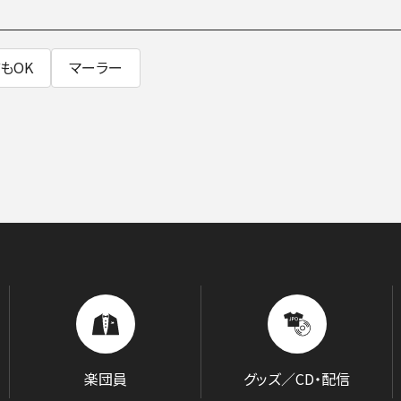
BLOG
音楽でつながる現場から
もOK
マーラー
GOODS/C
楽団員
グッズ／CD・配信
グッズ／CD・配信