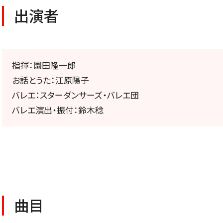
公演特集
出演者
お気に入り公演一覧
指揮：園田隆一郎
お話とうた：江原陽子
TICKETS/
バレエ：スターダンサーズ・バレエ団
バレエ演出・振付：鈴木稔
チケット／定期会員
曲目
チケットのお申し込み