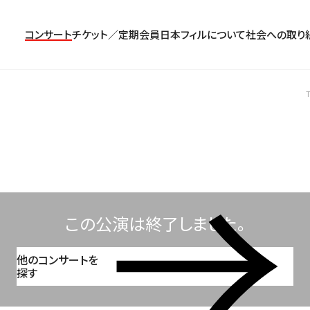
コンサート
チケット／定期会員
日本フィルについて
社会への取り
コンサート一覧
チケットのお申し込み
プロフィール
パトロネージュ［個人会員]
TOP
公演特集
組織概要・沿革
特別会員［法人会員］
東京定期演奏会
定期会員券
創立指揮者 渡邉曉雄
日本フィルハーモニー協会/合唱団
お気に入り公演一覧
アーカイブス
遺贈
横浜定期演奏会
お得なセット券
指揮者
サポーターズクラブ
日本フィル・シリーズ
トップページ
楽団員・活動
寄付（オンライン／銀行振込）
オーディション＆採用情報
この公演は終了しました。
他のコンサートを
探す