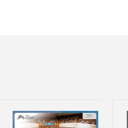
チケット情報
メディア
出演者
公演情報
音楽の森
ABOUT US
画面や詳細画面で「☆お気に入り」を押した公演情報のリストで
日本フィルについて一覧
ャッシュを使用しているためキャッシュ設定をご確認のうえご利
名曲コンサート
芸劇シリーズ
コバケン・ワールド
特別演奏会＆その