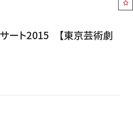
公演
イベント
2026年08月06日
サート2015 【東京芸術劇
日本フィル東北の夢プロジェクト
2026 楽しいオーケストラin岩手