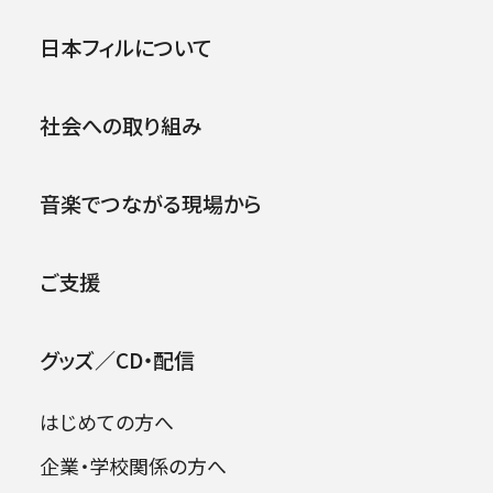
公演
イベント
日本フィルについて
.
社会への取り組み
音楽でつながる現場から
ご支援
鈴村 優介
SUZUMURA Yusuke
グッズ／CD・配信
コントラバス
はじめての方へ
企業・学校関係の方へ