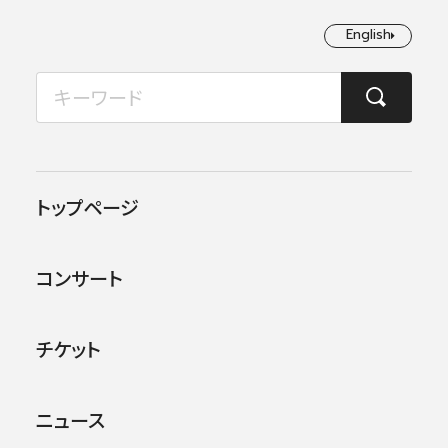
English
English
2026年08月
TOP
日本フィルについて
楽団員・活動
鈴村 優介
月
火
水
木
金
土
日
1
2
トップページ
3
4
5
6
7
8
9
コンサート
10
11
12
13
14
15
16
17
18
19
20
21
22
23
チケット
24
25
26
27
28
29
30
ニュース
31