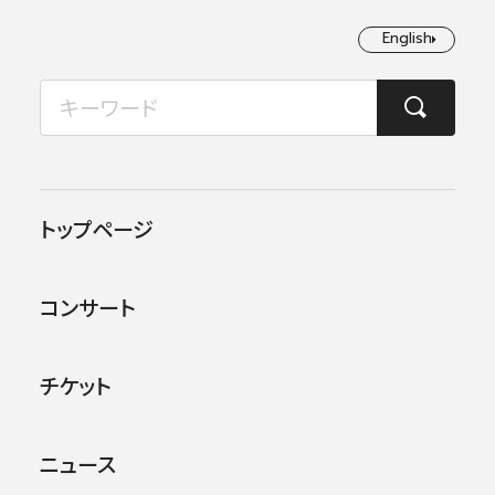
English
English
2026年08月
TOP
日本フィルについて
楽団員・活動
中川 日出鷹
月
火
水
木
金
土
日
1
2
トップページ
3
4
5
6
7
8
9
コンサート
10
11
12
13
14
15
16
17
18
19
20
21
22
23
チケット
24
25
26
27
28
29
30
ニュース
31