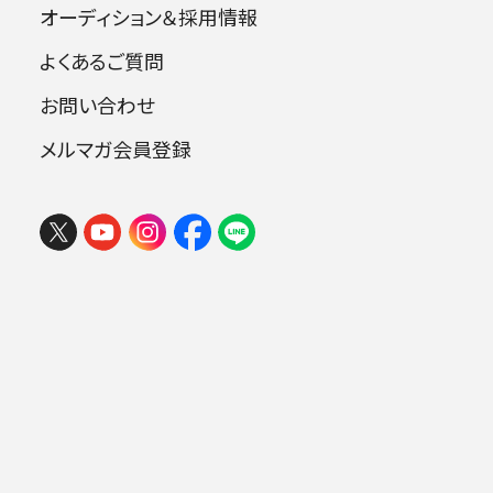
Ensemble FOVE、ルツェルン音楽祭アンサンブ
オーディション＆採用情報
ルメンバー。東京音楽非常勤講師。
よくあるご質問
京都市立芸術大学卒業。パリ地方音楽院、フラン
クフルト音楽大学大学院及びドイツ、アンサンブ
お問い合わせ
ルモデルンアカデミー修了。京都市芸術文化特
メルマガ会員登録
別奨励賞受賞。明治安田クオリティオブライフ文
化財団海外音楽研修生。
楽器をはじめたきっかけ
音域の広さ、音色、広い時代に渡って用いられて
いること
私のお気に入りの1曲
ドビュッシー：《カンマ》 シャルル・ケクランのオ