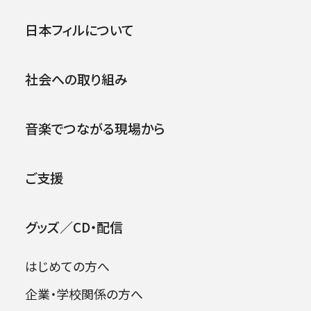
公演
イベント
日本フィルについて
.
社会への取り組み
音楽でつながる現場から
ご支援
中川 日出鷹
NAKAGAWA Hidetaka
グッズ／CD・配信
ファゴット
はじめての方へ
日本フィルハーモニー交響楽団ファゴット奏者、
企業・学校関係の方へ