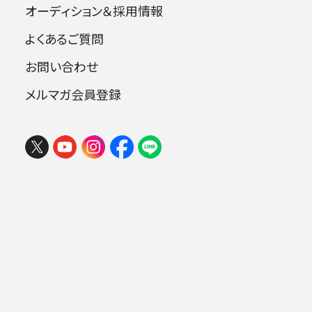
学音楽学部卒業、同
大学研究科に進み、1994年
オーディション＆採用情報
2026 楽しいオーケストラin岩手
に日本フィルハーモニー交響楽団に
入団。第39
よくあるご質問
回、第40回全日本学生音楽コンクール名古屋大
2026年08月06日 (木) 15:30
会入
選、第15回読売中部新人演奏会出演、第8
盛岡市民文化ホール 大ホール （マリオス）
お問い合わせ
回読売推薦コンサート
出演、中部読売新人音楽
チケ
メルマガ会員登録
賞受賞。ヴァイオリンを林茂子、
久保田良作、久
ット
購入
保良治の各氏に、室内楽を安田謙一郎、店村真
.
積、
中山朋子、江藤俊哉の各氏に師事
楽器をはじめたきっかけ
4歳からピアノを習っていましたが、手が小さく悩
んでいたとこ
ろ、ヴァイオリンを習っている友達を
見て興味を持ち、9歳からヴ
ァイオリンを始めま
した。