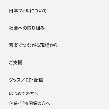
公演
イベント
日本フィルについて
社会への取り組み
2026年08月06日
音楽でつながる現場から
ご支援
九鬼 明子
KUKI Akiko
グッズ／CD・配信
第1ヴァイオリン
はじめての方へ
名古屋市立菊里高校音楽科を経て、桐朋学園大
企業・学校関係の方へ
日本フィル東北の夢プロジェクト