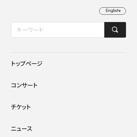
English
English
2026年08月
TOP
日本フィルについて
楽団員・活動
九鬼 明子
月
火
水
木
金
土
日
1
2
トップページ
3
4
5
6
7
8
9
コンサート
10
11
12
13
14
15
16
17
18
19
20
21
22
23
チケット
24
25
26
27
28
29
30
ニュース
31