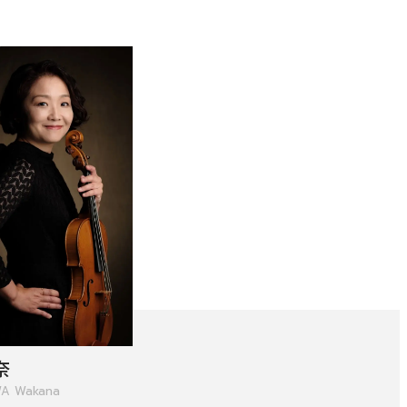
す。
奈
用ください。
A Wakana
他主催公演
夏休みコンサート