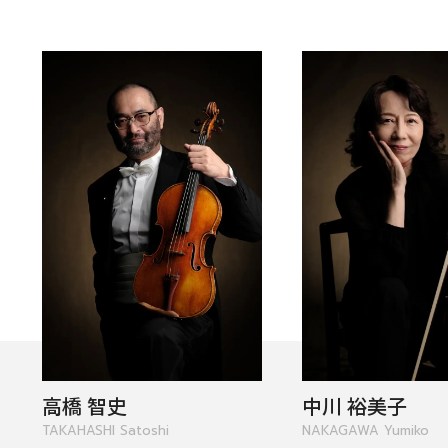
コンサートの検索結果
高橋 智史
中川 裕美子
本機能はブラウザのキ
TAKAHASHI Satoshi
NAKAGAWA Yumiko
東京定期演奏会
横浜定期演奏会