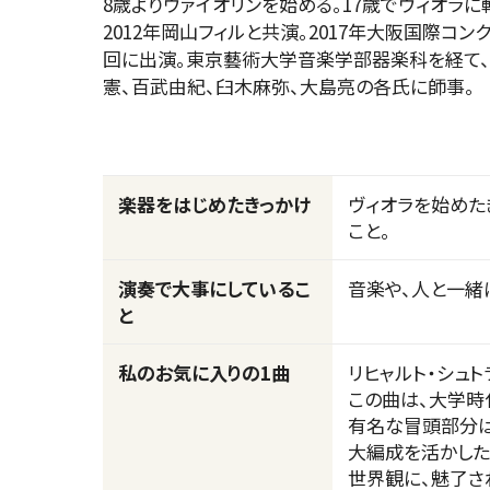
8歳よりヴァイオリンを始める。17歳でヴィオラに転
2012年岡山フィルと共演。2017年大阪国際コ
回に出演。東京藝術大学音楽学部器楽科を経て、
憲、百武由紀、臼木麻弥、大島亮の各氏に師事。
CONCERT
楽器をはじめたきっかけ
ヴィオラを始めた
こと。
コンサート一覧
演奏で大事にしているこ
音楽や、人と一緒
と
私のお気に入りの1曲
リヒャルト・シュト
東京定期演奏会
この曲は、大学時
有名な冒頭部分は
横浜定期演奏会
大編成を活かした
世界観に、魅了さ