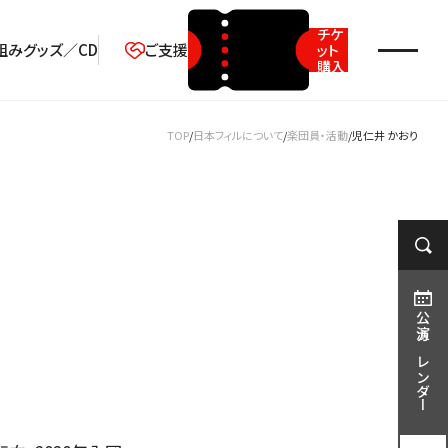
チケ
組み
グッズ／CD
ご支援
ット
購入
2026年08月
TOP
日本フィルについて
楽団員・活動
児仁井 かおり
月
火
水
木
金
土
日
1
2
3
4
5
6
7
8
9
10
11
12
13
14
15
16
17
18
19
20
21
22
23
公演カレンダー
24
25
26
27
28
29
30
31