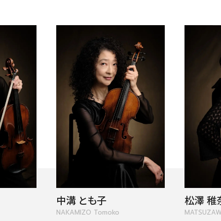
チケット情報
メディア
出演者
公演情報
音楽の森
ABOUT US
画面や詳細画面で「☆お気に入り」を押した公演情報のリストで
中溝 とも子
松澤 稚
日本フィルについて一覧
ャッシュを使用しているためキャッシュ設定をご確認のうえご利
NAKAMIZO Tomoko
MATSUZAW
名曲コンサート
芸劇シリーズ
コバケン・ワールド
特別演奏会＆その