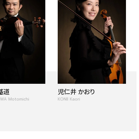
基道
児仁井 かおり
WA Motomichi
KONII Kaori