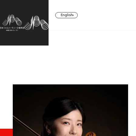
English
CONCERT
TICKETS/
ABOUT US
SUPPORT
SUBSCRIBERS
コンサート一覧
日本フィルについて一覧
ご支援一覧
チケット／定期会員