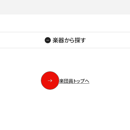
いホール
ングシート対象（25歳以下）
小林研一郎［桂冠名誉指揮者］
杉並公会堂
ソニックシティ
サポーターズクラブ特典対象
アレクサンドル・ラザレフ［桂冠指揮
相模女子大学グリーンホール
パトロネ
を過ぎた場合、リストから削除されます。
10月
期演奏会
2026年11月
さいたま定期演奏会
2026年12月
相模原定期演奏会
2027年01月
2027年02月
府中どりーむコン
2027年0
芸術顧問）］
その他
情報の上限は10件です。
カーチュン・ウォン
子どもOK
マーラー
プロフィール
ットの販売状況は日々変化しているため、お早めのご購入をお願
創立指揮者 渡邉曉雄
楽器から探す
指揮者
楽団員・活動
組織概要・沿革
楽団員トップへ
アーカイブス
日本フィル・シリーズ
オーディション＆採用情報