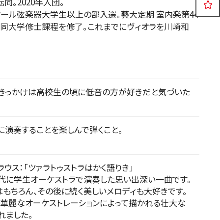
向。2020年入団。
公演
イベント
ンクール弦楽器大学生以上の部入選。藝大定期 室内楽第44
同大学修士課程を修了。これまでにヴィオラを川崎和
2026年08月06日
きっかけは高校生の頃に低音の方が好きだと気づいた
に演奏することを楽しんで弾くこと。
ラウス：「ツァラトゥストラはかく語りき」
代に学生オーケストラで演奏した思い出深い一曲です。
もちろん、その後に続く美しいメロディも大好きです。
日本フィル東北の夢プロジェクト
華麗なオーケストレーションによって描かれる壮大な
2026 楽しいオーケストラin岩手
れました。