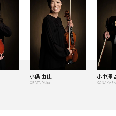
定期会員券
お得なセット券
NEWS
小俣 由佳
小中澤 
ニュース一覧
OBATA Yuka
KONAKAZA
お知らせ