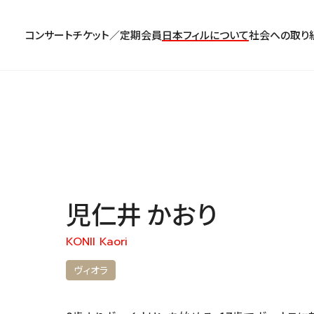
コンサート
チケット／定期会員
日本フィルについて
社会への取り
コンサート一覧
チケットのお申し込み
プロフィール
パトロネージュ［個人会員]
TOP
公演特集
組織概要・沿革
特別会員［法人会員］
東京定期演奏会
定期会員券
創立指揮者 渡邉曉雄
日本フィルハーモニー協会/合唱団
お気に入り公演一覧
アーカイブス
遺贈
横浜定期演奏会
お得なセット券
指揮者
サポーターズクラブ
日本フィル・シリーズ
児仁井 かおり
トップページ
楽団員・活動
寄付（オンライン／銀行振込）
オーディション＆採用情報
KONII Kaori
ヴィオラ