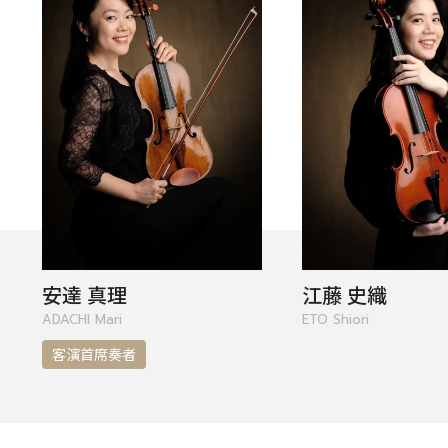
安達 真理
江藤 史織
ADACHI Mari
ETO Shiori
客演首席奏者