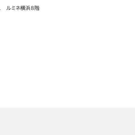
１ ルミネ横浜８階
SOCIAL IN
社会への取り組み