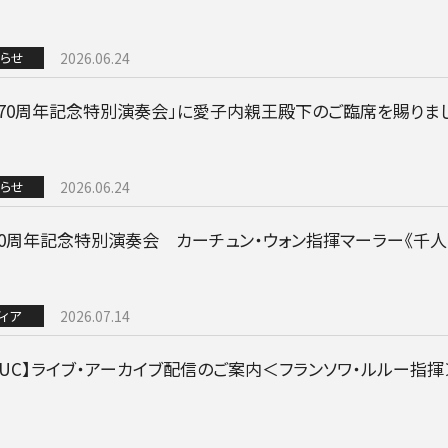
BLOG
音楽でつながる現場から
らせ
2026.06.24
立70周年記念特別演奏会」に愛子内親王殿下のご臨席を賜りま
らせ
2026.06.24
70周年記念特別演奏会 カーチュン・ウォン指揮マーラー《千
ィア
2026.07.14
GOODS/C
VUC】ライブ・アーカイブ配信のご案内＜フランソワ・ルルー指揮
グッズ／CD・配信