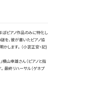
2026年08月06日 (木) 15:30
盛岡市民文化ホール 大ホール （マリオス）
チケ
ット
購入
.
ほぼピアノ作品のみに特化し
謎を、彼が書いたピアノ協
SUBSCRIBERS
かします。 （小宮正安・記)
き」横山幸雄さん（ピアノと指
。 最終リハーサル（ゲネプ