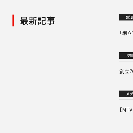
最新記事
お知
「創
お知
創立
メデ
【MT