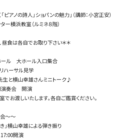
定期会員券
ピアノの詩人」ショパンの魅力」（講師：小宮正安）
お得なセット券
ター横浜教室（ルミネ８階）
昼食は各自でお取り下さい＊＊
いホール 大ホール入口集合
NEWS
最終リハーサル見学
生と横山幸雄さんミニトーク♪
定期演奏会 開演
ニュース一覧
室でお渡しいたします。各自ご鑑賞ください。
奏会～～
き」横山幸雄による弾き振り
お知らせ
 17:00開演