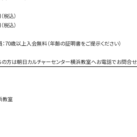
いホール
ングシート対象（25歳以下）
小林研一郎［桂冠名誉指揮者］
杉並公会堂
ソニックシティ
サポーターズクラブ特典対象
アレクサンドル・ラザレフ［桂冠指揮
相模女子大学グリーンホール
パトロネ
を過ぎた場合、リストから削除されます。
10月
期演奏会
2026年11月
さいたま定期演奏会
2026年12月
相模原定期演奏会
2027年01月
2027年02月
府中どりーむコン
2027年0
芸術顧問）］
その他
情報の上限は10件です。
円（税込）
カーチュン・ウォン
子どもOK
マーラー
（税込）
プロフィール
ットの販売状況は日々変化しているため、お早めのご購入をお願
創立指揮者 渡邉曉雄
：70歳以上入会無料（年齢の証明書をご提示ください）
指揮者
ちの方は朝日カルチャーセンター横浜教室へお電話でお問合せ
楽団員・活動
組織概要・沿革
アーカイブス
浜教室
日本フィル・シリーズ
オーディション＆採用情報