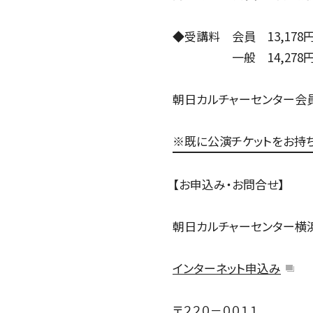
サントリーホール
カーチュン・ウォン［首席指揮者］
グランドシート対象（70歳以上）
横浜みなとみら
ヤ
コンサートの開催日時
2026年08月
九州公演
第九特別演奏会
2026年09月
2026年
杉並定
その他会場
広上淳一［フレンド・オブ・JPO（
託児サービスあり
ライブ配信
登録できるコンサート
その他イベント・公演
◆受講料 会員 13,178
第九
小林研一郎
一般 14,278円
チケ
朝日カルチャーセンター会員
※既に公演チケットをお持
【お申込み・お問合せ】
朝日カルチャーセンター横
インターネット申込み
〒２２０－００１１