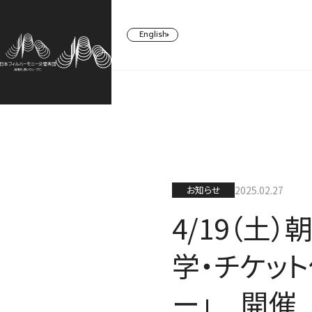
English
CONCERT
TICKETS/
ABOUT US
SUPPORT
SUBSCRIBERS
コンサート一覧
日本フィルについて一覧
ご支援一覧
お知らせ
2025.02.27
チケット／定期会員
4/19（土
学・チケッ
ー」 開催