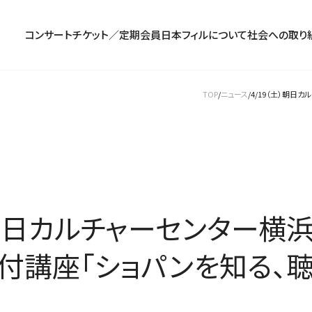
コンサート
チケット／定期会員
日本フィルについて
社会への取り
TOP
ニュース
4/19（土）朝日
コンサート一覧
チケットのお申し込み
プロフィール
パトロネージュ［個人会員]
TOP
公演特集
組織概要・沿革
特別会員［法人会員］
東京定期演奏会
定期会員券
創立指揮者 渡邉曉雄
日本フィルハーモニー協会/合唱団
お気に入り公演一覧
アーカイブス
遺贈
横浜定期演奏会
お得なセット券
指揮者
サポーターズクラブ
日本フィル・シリーズ
トップページ
楽団員・活動
寄付（オンライン／銀行振込）
オーディション＆採用情報
）朝日カルチャーセンター横浜
ト付講座「ショパンを知る、