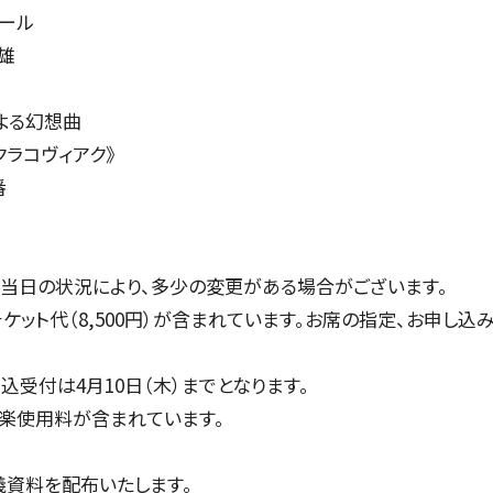
ホール
チケット情報
雄
メディア
よる幻想曲
出演者
クラコヴィアク》
公演情報
番
音楽の森
。当日の状況により、多少の変更がある場合がございます。
ケット代（8,500円）が含まれています。お席の指定、お申し込
ABOUT US
込受付は4月10日（木）までとなります。
楽使用料が含まれています。
画面や詳細画面で「☆お気に入り」を押した公演情報のリストで
日本フィルについて一覧
ャッシュを使用しているためキャッシュ設定をご確認のうえご利
名曲コンサート
芸劇シリーズ
コバケン・ワールド
特別演奏会＆その
義資料を配布いたします。