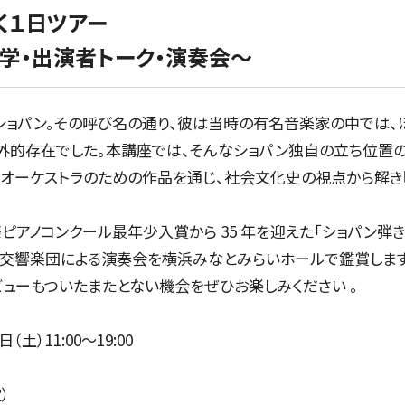
公演特集
く１日ツアー
お気に入り公演一覧
学・出演者トーク・演奏会～
ショパン。その呼び名の通り、彼は当時の有名音楽家の中では、
外的存在でした。本講座では、そんなショパン独自の立ち位置の
TICKETS/
オーケストラのための作品を通じ、社会文化史の視点から解き明
ピアノコンクール最年少入賞から 35 年を迎えた「ショパン弾
チケット／定期会員
ー交響楽団による演奏会を横浜みなとみらいホールで鑑賞します
ューもついたまたとない機会をぜひお楽しみください 。
土）11:00～19:00
チケットのお申し込み
）