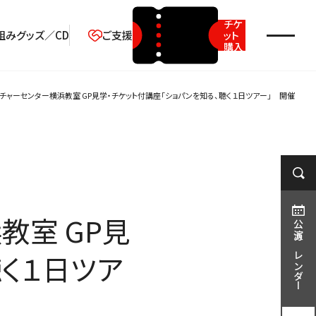
チケ
組み
グッズ／CD
ご支援
ット
購入
2026年08月
カルチャーセンター横浜教室 GP見学・チケット付講座「ショパンを知る、聴く１日ツアー」 開催
月
火
水
木
金
土
日
1
2
3
4
5
6
7
8
9
10
11
12
13
14
15
16
教室 GP見
17
18
19
20
21
22
23
公演カレンダー
24
25
26
27
28
29
30
聴く１日ツア
31