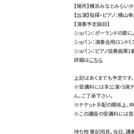
【場所】横浜みなとみらい
【出演】指揮・ピアノ：横山幸
【演奏予定曲目】
ショパン：ポーランドの歌に
ショパン：演奏会用ロンド《
ショパン：ピアノ協奏曲第1
詳細は
こちら
上記はあくまでも予定です
※受講料には本公演・S席チ
ん。ご了承下さい。
※チケット手配の関係上、申
※この講座の受講料には音
コンサートの検索結果
本機能はブラウザのキ
東京定期演奏会
横浜定期演奏会
持ち物 筆記用具。当日、講