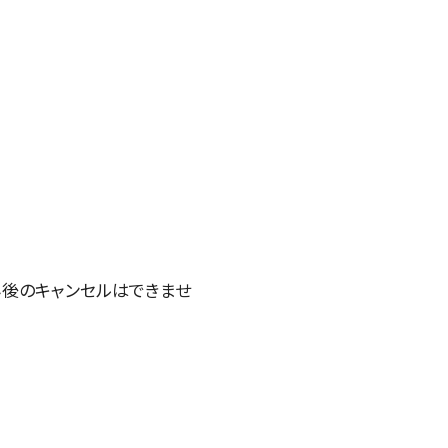
み後のキャンセルはできませ
す。
用ください。
他主催公演
夏休みコンサート