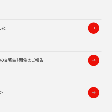
した
人の交響曲》開催のご報告
D/STREAM
＞