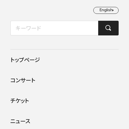
English
English
2026年08月
TOP
ニュース
2023年度ミュージック・ペンクラブ音楽賞の授賞式が行われました
月
火
水
木
金
土
日
1
2
2024.04.18
お知らせ
トップページ
3
4
5
6
7
8
9
2023年度ミュージック・ペン
コンサート
クラブ音楽賞の授賞式が行
10
11
12
13
14
15
16
われました
17
18
19
20
21
22
23
チケット
24
25
26
27
28
29
30
ニュース
31
2023年度ミュージック・ペンクラブ音楽賞の授