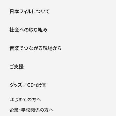
賞式が行われました。
日本フィルはオペラ・オーケストラ部門を受賞し
公演
イベント
日本フィルについて
ました。
［受賞のお知らせ］
社会への取り組み
2026年08月09日
カーチュン・ウォンよりメ
ッセージ
音楽でつながる現場から
皆さん、こんにちは。
日本フィル全員を代表
ご支援
いたしまして、ご挨拶申
し上げますとともに、ミ
グッズ／CD・配信
ュージックペンクラブの
皆様へ、大変な栄誉を
はじめての方へ
賜りましたこと、心より
御礼申し上げます。
企業・学校関係の方へ
私たちの旅路は昨シー