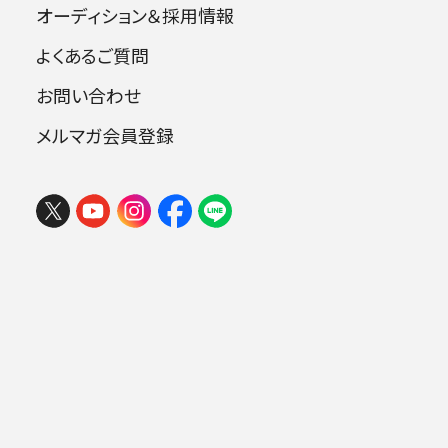
オーディション＆採用情報
ズン始まったばかり。こ
れからも一層高みを目
よくあるご質問
指し冒険に挑んでまい
お問い合わせ
ります。演奏会など様々
メルマガ会員登録
な場でお目にかかれま
すよう、楽しみにしてい
フェスタ サマーミューザ KAWASAKI
ます！
2026 ウィーンの伝統と王道ブラーム
ス
賞状・盾の授与／平井俊邦理事長によるご挨拶
2026年08月09日 (日) 15:00
ミューザ川崎シンフォニーホール
.