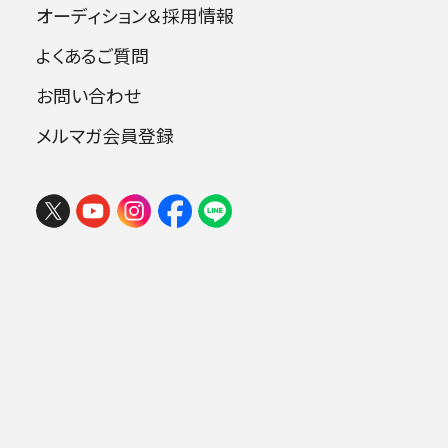
影響を受けた曲やアー
オーディション＆採用情報
ティスト
春の祭典
よくあるご質問
学生の時この曲を演奏
お問い合わせ
したことがきっかけでオ
ーケストラを目指すよう
メルマガ会員登録
になりました！ ／J-POP
フェスタ サマーミューザ KAWASAKI
全般、70,80年代邦楽
2026 ウィーンの伝統と王道ブラーム
ス
2026年08月09日 (日) 15:00
ミューザ川崎シンフォニーホール
.