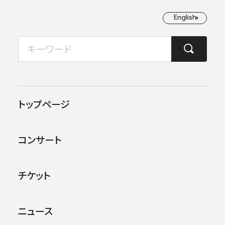
English
English
2026年08月
TOP
ニュース
新入団員のお知らせ（ティンパニ 池田健太）
月
火
水
木
金
土
日
1
2
2024.01.11
お知らせ
トップページ
3
4
5
6
7
8
9
新入団員のお知らせ（ティン
コンサート
パニ 池田健太）
10
11
12
13
14
15
16
17
18
19
20
21
22
23
チケット
24
25
26
27
28
29
30
2024年1月11日付けでティンパニ奏者の池田健
太が正式に入団しました。
ニュース
31
今後の活躍にご期待ください。