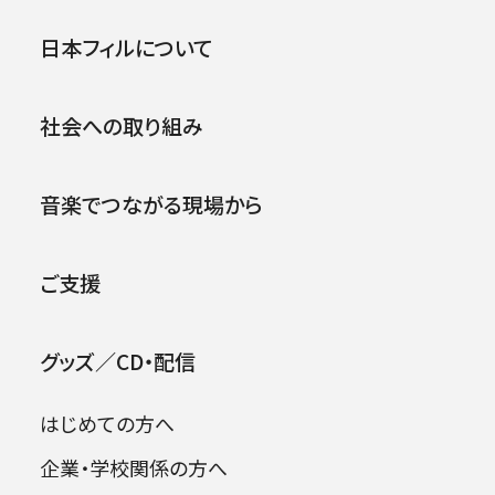
公演
イベント
日本フィルについて
池田 健太
IKEDA Kenta
出身地とそのオスス
社会への取り組み
メ
大阪生まれ大阪育
2026年08月09日
ち。たこ焼きはどこで買
音楽でつながる現場から
っても美味しいです。
好きな場所
武庫川・
昆陽池（大阪平野の北
ご支援
西部に位置し、季節ごと
にさまざまな野鳥がや
グッズ／CD・配信
って来ます！）、ヨーロッ
パの教会
はじめての方へ
ペット（好きな動物）
企業・学校関係の方へ
野鳥好きです🦆