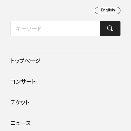
English
English
2026年08月
TOP
ニュース
第30回（2022年度）渡邉曉雄音楽基金 音楽賞･特別賞受賞者発表
月
火
水
木
金
土
日
1
2
2022.12.09
お知らせ
トップページ
3
4
5
6
7
8
9
第30回（2022年度）渡邉曉雄
コンサート
音楽基金 音楽賞･特別賞受
10
11
12
13
14
15
16
賞者発表
17
18
19
20
21
22
23
チケット
24
25
26
27
28
29
30
ニュース
31
第30回（2022年度）渡邉曉雄音楽基金 音楽