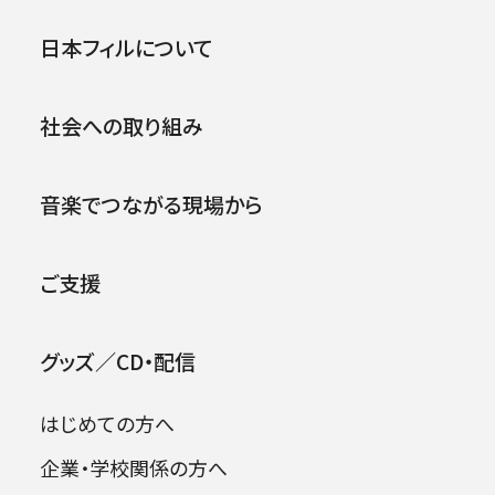
賞･特別賞受賞者
公演
イベント
日本フィルについて
◆音楽賞 太田弦（指揮者）
社会への取り組み
◆特別賞 飯守泰次郎（指揮者）
2026年08月06日
◆音楽賞 太田弦（指揮者）
音楽でつながる現場から
【略歴】
ご支援
1994年北海道札幌市に生まれる。幼少の頃よ
り、チェロ、ピアノを学ぶ。
グッズ／CD・配信
東京芸術大学音楽学部指揮科を首席で卒業。学
内にて安宅賞、同声会賞、若杉弘メモリアル基金
はじめての方へ
賞を受賞。同大学院音楽研究科指揮専攻修士課
程を卒業。15年、第17回東京国際音楽コンクー
企業・学校関係の方へ
日本フィル東北の夢プロジェクト
ル〈指揮〉で2位ならびに聴衆賞を受賞。指揮を