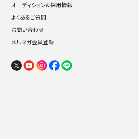
オーディション＆採用情報
2026 楽しいオーケストラin岩手
尾高忠明、高関健の両氏に師事。これまでに読
売日本交響楽団、札幌交響楽団などを指揮。19
よくあるご質問
2026年08月06日 (木) 15:30
年4月から22年3月まで大阪交響楽団正指揮者
盛岡市民文化ホール 大ホール （マリオス）
お問い合わせ
を務める。23年4月から仙台フィルハーモニー管
チケ
メルマガ会員登録
弦楽団指揮者に就任。21年2月、オクタヴィア・レ
ット
購入
コードより交響曲 第8（9）番 ハ長調 D944 「ザ・
.
グレイト」（新日本フィル公演ライブ収録）をリリ
ース。
【授賞理由】
太田弦氏は、1994年札幌生れの28歳、東京藝大
卒。2015年に東京国際音楽コンクールで第2位
および聴衆賞を受賞、2022年３月までの３年間
は大阪響の正指揮者のポストに在任しました。そ
して2023年４月には仙台フィルの指揮者への就