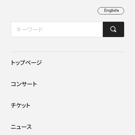
English
English
2026年08月
TOP
ニュース
カーチュン・ウォン［首席客演指揮者］ 日本フィル首席指揮者就任決定!!
月
火
水
木
金
土
日
1
2
2022.05.18
お知らせ
トップページ
3
4
5
6
7
8
9
カーチュン・ウォン［首席客演
コンサート
指揮者］ 日本フィル首席指揮
10
11
12
13
14
15
16
者就任決定!!（2023年9月～）
17
18
19
20
21
22
23
チケット
24
25
26
27
28
29
30
ニュース
31
日本フィルハーモニー交響楽団は、2023年9月