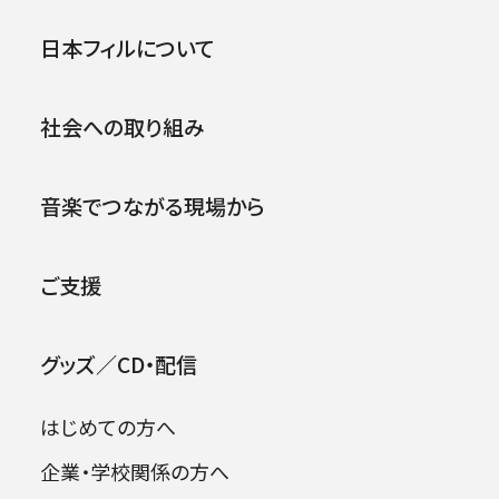
よりカーチュン・ウォン（現・首席客演指揮者）を
首席指揮者に迎えます。任期は5年を予定。
公演
イベント
日本フィルについて
年3回のサントリーホールでの東京定期演奏会
社会への取り組み
をはじめとして年間12公演を予定、九州公演は
2026年08月09日
もちろんのこと日本の津々浦々まで音楽を届け
てまいります。そして日本フィルが足を運んでい
音楽でつながる現場から
ないアジア諸国への楽旅も目指していければと
考えています。
ご支援
オーケストラ公演にとどまらず、日本フィルの大
きな特徴でもある社会貢献、教育活動と地域活
動、東北地方でおこなっている「被災地へ音楽
グッズ／CD・配信
を」の活動にも積極的に関与していただきたい
と考えています。
はじめての方へ
モダニストでありながら古き良き伝統を受け継
企業・学校関係の方へ
ぐ次期首席指揮者カーチュン・ウォンと日本フィ