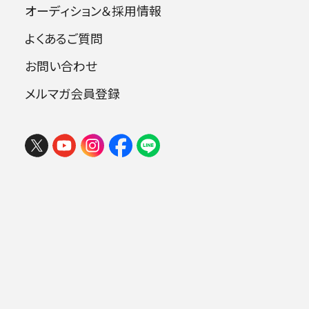
オーディション＆採用情報
ルの今後に、どうぞご期待ください。
よくあるご質問
記者会見の模様は後日公開いたします。
お問い合わせ
メルマガ会員登録
カーチュン・ウォンよりメッセージ
フェスタ サマーミューザ KAWASAKI
2026 ウィーンの伝統と王道ブラーム
ス
2026年08月09日 (日) 15:00
ミューザ川崎シンフォニーホール
.
日本フィルハーモニー交響楽団の皆様とこれまで以上