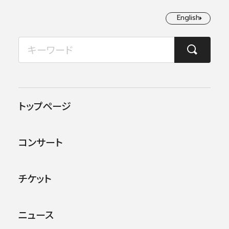
English
English
2026年08月
TOP
ニュース
【レポート】2021年7月、ピエタリ・インキネンのバイロイト音楽祭デビ
月
火
水
木
金
土
日
1
2
2021.08.02
お知らせ
トップページ
3
4
5
6
7
8
9
【レポート】2021年7月、ピエ
コンサート
タリ・インキネンのバイロイト
10
11
12
13
14
15
16
音楽祭デビュー（広瀬大介）
17
18
19
20
21
22
23
チケット
24
25
26
27
28
29
30
ニュース
31
2021年7月、ピエタリ・インキネン