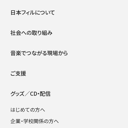
のバイロイト音楽祭デビュー
公演
イベント
日本フィルについて
レポート：広瀬大介
社会への取り組み
2020年、新型コロナウイルスが猛威を振るう
2026年08月09日
中、戦後初めて、バイロイト音楽祭がその歩みを
音楽でつながる現場から
止めたことは、多くの音楽ファンに、そしてもちろ
ん筆者にも、いま自分たちがおかれている事態
ご支援
の深刻さをあらためて突きつけた。そこにあると
信じて疑わなかったものが、ある日突然なくなる
可能性がある。そしてそんなとき、真っ先に犠牲
グッズ／CD・配信
になってしまうのが芸術である、というかなしい
事実にも向き合わねばならなかった。
はじめての方へ
ただ聴く側の我々がこれだけかなしいのだか
企業・学校関係の方へ
ら、音楽を演奏する側の悔しさ・やるせなさは察