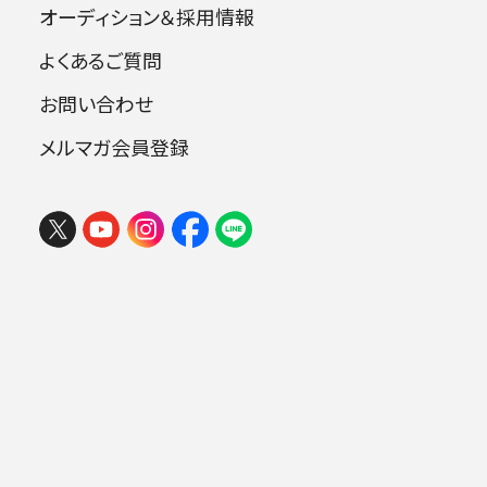
するにあまりある。日本フィルハーモニー交響楽
オーディション＆採用情報
団の首席指揮者を務め、リヒャルト・ワーグナー
よくあるご質問
の芸術を愛すること人後に落ちぬピエタリ・イン
お問い合わせ
キネンは、2020年にそのワーグナーの殿堂たる
バイロイト音楽祭で、《ニーベルングの指環》四部
メルマガ会員登録
作を指揮するはずだった。抗えぬ運命とは言え、
フェスタ サマーミューザ KAWASAKI
さぞ悔しい想いをかみしめたことだろう。それ故
2026 ウィーンの伝統と王道ブラーム
に、今年の音楽祭が、観客を911人に抑えるかた
ス
ちとはいえ、なんとか開催にこぎつけたことは、
音楽ファンのみならず、演奏者も快哉を叫んだに
2026年08月09日 (日) 15:00
違いない。残念ながら、筆者もそんな再開された
ミューザ川崎シンフォニーホール
バイロイト音楽祭の現地に足を運ぶことができ
ずにいるが、今回は各種報道やラジオ放送から、
ピエタリ・インキネンのバイロイト・デビューを追
.
いかけてみたい。