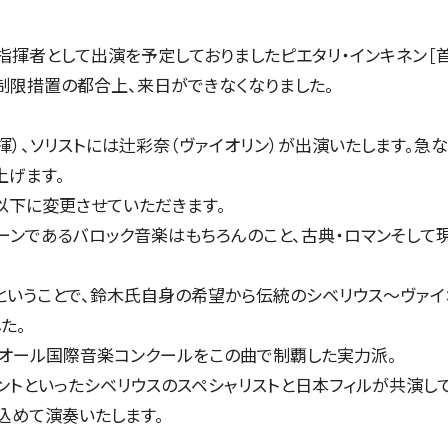
指揮者として出演を予定しておりましたピエタリ・インキネン［
制限措置の都合上、来日ができなくなりました。
CONCERT
揮）、ソリストには辻彩奈（ヴァイオリン）が出演いたします。
上げます。
以下に変更させていただきます。
コンサート一覧
ーンであるバロック音楽はもちろんのこと、古典・ロマンそして
ということで、鈴木氏自身の希望から伝統のシベリウス〜ヴァイ
た。
東京定期演奏会
リオール国際音楽コンクールをこの曲で制覇した実力派。
ントといったシベリウスのスペシャリストと日本フィルが共演し
横浜定期演奏会
込めて演奏いたします。