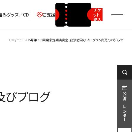
チケ
組み
グッズ／CD
ご支援
ット
購入
2026年08月
TOP
ニュース
5月第730回東京定期演奏会、出演者及びプログラム変更のお知らせ
月
火
水
木
金
土
日
1
2
3
4
5
6
7
8
9
10
11
12
13
14
15
16
及びプログ
17
18
19
20
21
22
23
公演カレンダー
24
25
26
27
28
29
30
31