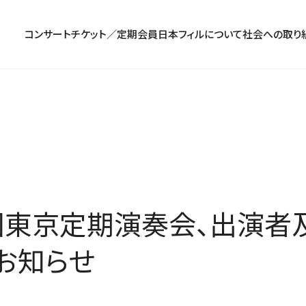
コンサート
チケット／定期会員
日本フィルについて
社会への取り
コンサート一覧
チケットのお申し込み
プロフィール
パトロネージュ［個人会員]
TOP
公演特集
組織概要・沿革
特別会員［法人会員］
東京定期演奏会
定期会員券
創立指揮者 渡邉曉雄
日本フィルハーモニー協会/合唱団
お気に入り公演一覧
アーカイブス
遺贈
横浜定期演奏会
お得なセット券
指揮者
サポーターズクラブ
日本フィル・シリーズ
トップページ
楽団員・活動
寄付（オンライン／銀行振込）
オーディション＆採用情報
0回東京定期演奏会、出演者
お知らせ