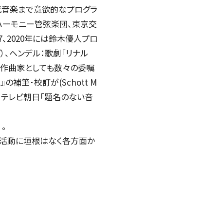
代音楽まで意欲的なプログラ
ITIATIVES
ハーモニー管弦楽団、東京交
、2020年には鈴木優人プロ
7）、ヘンデル：歌劇「リナル
だ。作曲家としても数々の委嘱
の補筆･校訂が(Schott M
ー、テレビ朝日「題名のない音
。
の活動に垣根はなく各方面か