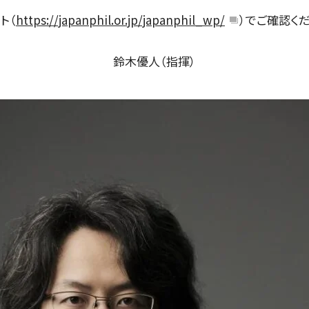
定期会員券
ト（
https://japanphil.or.jp/japanphil_wp/
）でご確認くだ
お得なセット券
鈴木優人（指揮）
NEWS
ニュース一覧
お知らせ