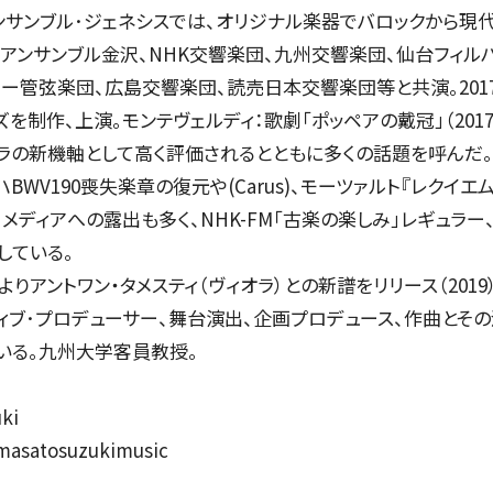
ンサンブル･ジェネシスでは、オリジナル楽器でバロックから現
SOCIAL IN
アンサンブル金沢、NHK交響楽団、九州交響楽団、仙台フィル
ー管弦楽団、広島交響楽団、読売日本交響楽団等と共演。2017
ズを制作、上演。モンテヴェルディ：歌劇「ポッペアの戴冠」（201
社会への取り組み
・オペラの新機軸として高く評価されるとともに多くの話題を呼ん
ハBWV190喪失楽章の復元や(Carus)、モーツァルト『レクイエム』
る。メディアへの露出も多く、NHK-FM「古楽の楽しみ」レギュラ
している。
りアントワン・タメスティ（ヴィオラ）との新譜をリリース（2019）
ィブ･プロデューサー、舞台演出、企画プロデュース、作曲とそ
いる。九州大学客員教授。
ki
 masatosuzukimusic