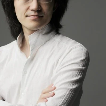
チケット情報
メディア
出演者
公演情報
音楽の森
ABOUT US
画面や詳細画面で「☆お気に入り」を押した公演情報のリストで
日本フィルについて一覧
ャッシュを使用しているためキャッシュ設定をご確認のうえご利
名曲コンサート
芸劇シリーズ
コバケン・ワールド
特別演奏会＆その