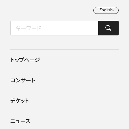
English
English
2026年08月
TOP
ニュース
第28回（2020年度）渡邉曉雄音楽基金 音楽賞･特別賞受賞者発表
月
火
水
木
金
土
日
1
2
2020.10.09
お知らせ
トップページ
3
4
5
6
7
8
9
第28回（2020年度）渡邉曉雄
コンサート
音楽基金 音楽賞･特別賞受
10
11
12
13
14
15
16
賞者発表
17
18
19
20
21
22
23
チケット
24
25
26
27
28
29
30
ニュース
31
第28回（2020年度）渡邉曉雄音楽基金 音楽