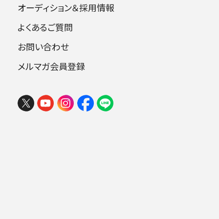
オーディション＆採用情報
藤秀雄賞を受賞。
オーケストラ・アンサンブル金沢元指揮研究員。
よくあるご質問
指揮を高関健、尾高忠明、クリスツィアン・エーヴ
お問い合わせ
ァルト各氏ほかに師事。下野竜也、井上道義、パ
メルマガ会員登録
ーヴォ・ヤルヴィ、クルト・マズア、リッカルド・ムー
ティ各氏の指導を受ける。
フェスタ サマーミューザ KAWASAKI
ベルリン・コンツェルトハウス管弦楽団、東京都
2026 ウィーンの伝統と王道ブラーム
交響楽団はじめ国内外多くのオーケストラを指
ス
揮。
2026年08月09日 (日) 15:00
2020年8月よりベルリン・フィルハーモニー管弦
ミューザ川崎シンフォニーホール
楽団にてキリル・ペトレンコ氏のアシスタントを
務める。
「授賞理由」
.