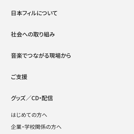
賞･特別賞受賞者発表
公演
イベント
日本フィルについて
◆音楽賞 沖澤のどか（指揮者）
社会への取り組み
◆特別賞 豊田泰久（音響設計家）
2026年08月09日
◆音楽賞 沖澤のどか（指揮者）
音楽でつながる現場から
「略歴」
ご支援
青森県出身。東京藝術大学音楽学部指揮科首
グッズ／CD・配信
席卒業。同大学院修士課程修了。ハンス・アイス
ラー音楽大学ベルリン修士課程指揮専攻修了。
はじめての方へ
第56回ブザンソン国際指揮者コンクール優勝。
同時に聴衆賞、オーケストラ賞を受賞。第18回東
企業・学校関係の方へ
京国際音楽コンクール〈指揮〉にて第1位及び齋