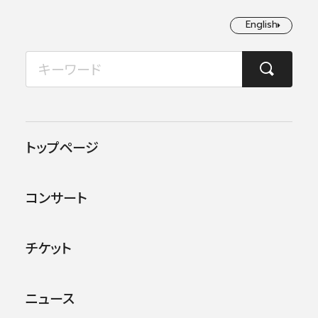
English
English
2026年08月
TOP
ニュース
10月 ラザレフ来日中止及びプログラム変更等について
月
火
水
木
金
土
日
1
2
2020.09.03
お知らせ
トップページ
3
4
5
6
7
8
9
10月 ラザレフ来日中止及
コンサート
びプログラム変更等について
10
11
12
13
14
15
16
17
18
19
20
21
22
23
チケット
24
25
26
27
28
29
30
第724回東京定期演奏会
（10/9.10）・
第361
回横浜定期演奏会
（10/17）・
第388回名曲コ
ニュース
31
ンサート
（10/18）に出演予定でした桂冠指揮