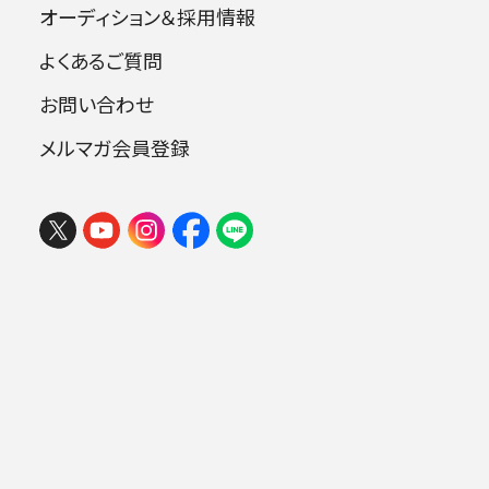
《変更後プログラム》
オーディション＆採用情報
よくあるご質問
第724回東京定期演奏会
お問い合わせ
2020年10月9日（金）19:00
2020年10月10日（土）14:00
メルマガ会員登録
指揮：飯守泰次郎
ピアノ：福間洸太朗
シューベルト：交響曲第7番 ロ短調 D759《未完
成》
ブラームス：ピアノ協奏曲第1番 ニ短調 op.15
※1回券は両日とも 9/23（水）11:00 より一
般発売（会員優先は9/16～）。席種に限りがござ
います。