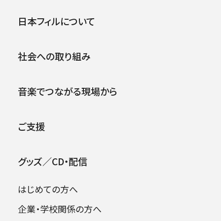
者兼芸術顧問アレクサンドル・ラザレフは、政府
公演
イベント
日本フィルについて
による入国制限により来日の見通しが立たない
ことから、出演者及び演目を変更して開催いたし
.
ます。
社会への取り組み
アレクサンドル・ラザレフと予定していた内容は、
音楽でつながる現場から
時期を見て皆様にお聴きいただけるよう調整し
てまいります。
何卒ご理解いただき、新たなプログラムをお楽し
ご支援
みいただけますようお願い申し上げます。
グッズ／CD・配信
定期会員をご継続いただいたお客様へは、ガイ
ドラインに対応したチケットの準備が整い次第お
はじめての方へ
送りいたします。
企業・学校関係の方へ