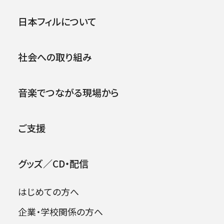
公演
イベント
日本フィルについて
社会への取り組み
2026年08月09日
音楽でつながる現場から
ご支援
●表紙＆Artist Close-up ピエタリ・インキネ
グッズ／CD・配信
ン＆日本フィルハーモニー交響楽団
はじめての方へ
インタビューも掲載。会場でも販売いたします。
ぜひご覧ください。
企業・学校関係の方へ