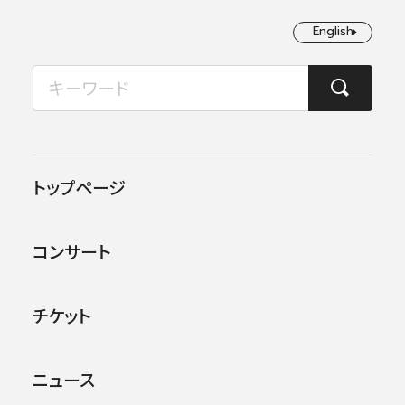
English
English
2026年08月
TOP
ニュース
サラサーテ10月号 ピエタリ・インキネンが表紙に登場！
月
火
水
木
金
土
日
1
2
2019.09.02
メディア
トップページ
3
4
5
6
7
8
9
サラサーテ10月号 ピエタ
コンサート
リ・インキネンが表紙に登場！
10
11
12
13
14
15
16
17
18
19
20
21
22
23
チケット
24
25
26
27
28
29
30
ニュース
31