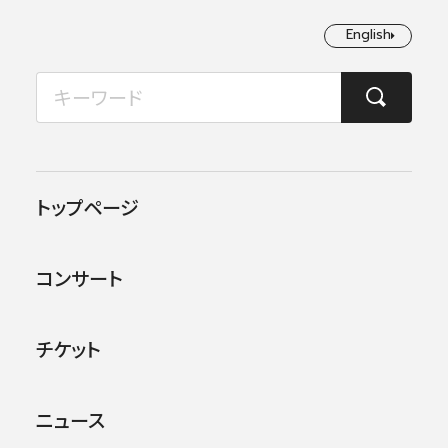
English
English
2026年08月
TOP
コンサート情報
第九特別演奏会2026（小林研一郎指揮）
月
火
水
木
金
土
日
1
2
トップページ
3
4
5
6
7
8
9
コンサート
10
11
12
13
14
15
16
17
18
19
20
21
22
23
チケット
24
25
26
27
28
29
30
ニュース
31