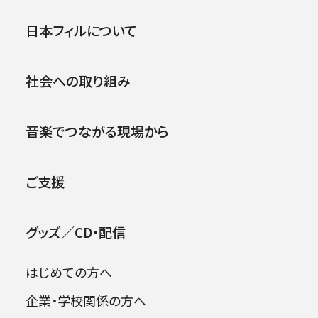
公演
イベント
日本フィルについて
販売前
.
第九特別演奏会2026（小林研
社会への取り組み
一郎指揮）
音楽でつながる現場から
2026年12月27日 (日)
14:00（13:20
開場 ）
サントリーホール
ご支援
グランドシート対象（70歳以上）
グッズ／CD・配信
ヤングシート対象（25歳以下）
パトロネージュ特典対象
はじめての方へ
企業・学校関係の方へ