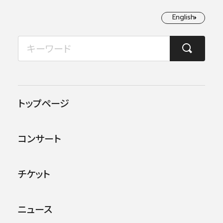
English
English
2026年08月
TOP
音楽でつながる現場から
杉並区「二十歳のつどい」
月
火
水
木
金
土
日
1
2
2024.01.11
トップページ
杉並区「二十歳のつどい」
3
4
5
6
7
8
9
コンサート
10
11
12
13
14
15
16
地域
杉並
17
18
19
20
21
22
23
チケット
24
25
26
27
28
29
30
ニュース
31