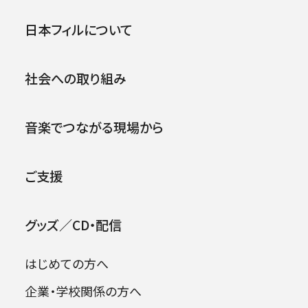
公演
イベント
日本フィルについて
.
社会への取り組み
杉並区の「二十歳のつどい」が1月8日、本拠地・
杉並公会堂で開催されました。
音楽でつながる現場から
式典は地域ごとに午前と昼間と午後の3部構
成。杉並区内の対象者5,124人のうち、会場には
ご支援
真新しいスーツや色鮮やかな振り袖に身を包ん
だ新成人2,253人が集いました。
グッズ／CD・配信
式典では、日本フィルの金管アンサンブル(金管
五重奏＋打楽器)が、定番の「ワシントン・ポスト・
はじめての方へ
マーチ」や、ジャズアレンジのナンバーなど5曲を
企業・学校関係の方へ
演奏。