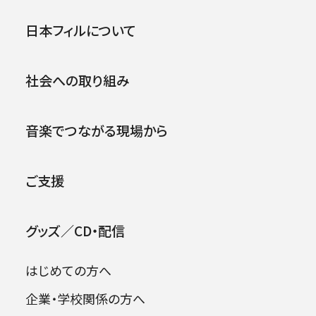
公演
イベント
日本フィルについて
社会への取り組み
マネジメント・スタッフ
2026年08月09日
音楽でつながる現場から
淺見 浩司
磯部 一史
ASAMI Kouji
ISOBE Kazufumi
ご支援
江原 陽子
及川 ひろか
グッズ／CD・配信
EBARA Yoko
OIKAWA Hiroka
はじめての方へ
企業・学校関係の方へ