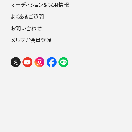
小川 紗智子
荻島 里帆
オーディション＆採用情報
OGAWA Sachiko
OGISHIMA Riho
よくあるご質問
お問い合わせ
メルマガ会員登録
賀澤 美和
香取 春子
フェスタ サマーミューザ KAWASAKI
KAZAWA Miwa
KATORI Haruko
2026 ウィーンの伝統と王道ブラーム
ス
2026年08月09日 (日) 15:00
金田 雅子
小須田 萌
ミューザ川崎シンフォニーホール
KANEDA Noriko
KOSUDA Moe
.
佐々木 文雄
澤田 智夫