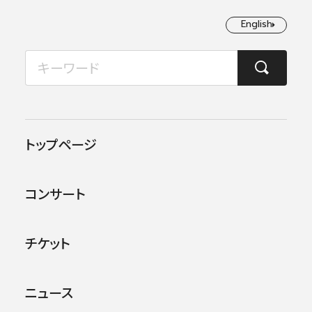
English
English
2026年08月
TOP
日本フィルについて
楽団員・活動
杉山 まどか
月
火
水
木
金
土
日
1
2
トップページ
3
4
5
6
7
8
9
杉山 まどか
コンサート
10
11
12
13
14
15
16
SUGIYAMA Madoka
17
18
19
20
21
22
23
マネジメント・スタッフ
チケット
24
25
26
27
28
29
30
ニュース
31