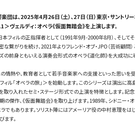
団は、2025年4月26日（土）、27日（日）東京・サント
l.1＞ヴェルディ：オペラ《仮面舞踏会》を上演します。
フィルの正指揮者として（1991年9月-2000年8月）、そし
CONCERT
繋がりを続け、2021年よりフレンド・オブ・JPO（芸術顧問）と
ズの前身ともいえる演奏会形式のオペラ《道化師》を大成功に
コンサート一覧
ラへの情熱や、教育者として若手音楽家への支援といった思いを
フィル「オペラの旅」＞を始動します。このシリーズは演出に高
を取り入れたセミ・ステージ形式での上演を特徴とします。記念
の傑作、《仮面舞踏会》を取り上げます。1989年、シドニー・
東京定期演奏会
ペラでもあります。ソリスト陣にはアメーリア役の中村恵理をは
びます。
横浜定期演奏会