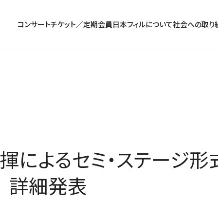
コンサート
チケット／定期会員
日本フィルについて
社会への取り
コンサート一覧
チケットのお申し込み
プロフィール
パトロネージュ［個人会員]
TOP
公演特集
組織概要・沿革
特別会員［法人会員］
東京定期演奏会
定期会員券
創立指揮者 渡邉曉雄
日本フィルハーモニー協会/合唱団
お気に入り公演一覧
アーカイブス
遺贈
横浜定期演奏会
お得なセット券
指揮者
サポーターズクラブ
日本フィル・シリーズ
トップページ
楽団員・活動
寄付（オンライン／銀行振込）
オーディション＆採用情報
揮によるセミ・ステージ形
 詳細発表