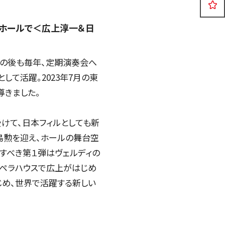
公演
イベント
リーホールで＜広上淳一＆日
2026年08月06日
てその後も毎年、定期演奏会へ
して活躍。2023年7月の東
導きました。
受けて、日本フィルとしても新
島勲を迎え、ホールの舞台空
すべき第１弾はヴェルディの
オペラハウスで広上がはじめ
じめ、世界で活躍する新しい
日本フィル東北の夢プロジェクト
2026 楽しいオーケストラin岩手