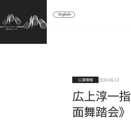
English
CONCERT
TICKETS/
ABOUT US
SUPPORT
SUBSCRIBERS
コンサート一覧
日本フィルについて一覧
ご支援一覧
公演情報
2024.06.13
チケット／定期会員
広上淳一指
面舞踏会》