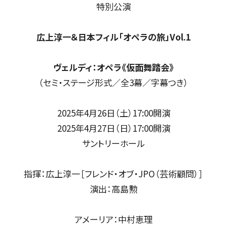
特別公演
チケット情報
メディア
広上淳一＆日本フィル「オペラの旅」Vol.1
出演者
ヴェルディ：オペラ《仮面舞踏会》
公演情報
（セミ・ステージ形式／全3幕／字幕つき）
音楽の森
2025年4月26日（土）17:00開演
2025年4月27日（日）17:00開演
サントリーホール
ABOUT US
指揮：広上淳一［フレンド・オブ・JPO（芸術顧問）］
演出：高島勲
画面や詳細画面で「☆お気に入り」を押した公演情報のリストで
日本フィルについて一覧
ャッシュを使用しているためキャッシュ設定をご確認のうえご利
アメーリア：中村恵理
名曲コンサート
芸劇シリーズ
コバケン・ワールド
特別演奏会＆その