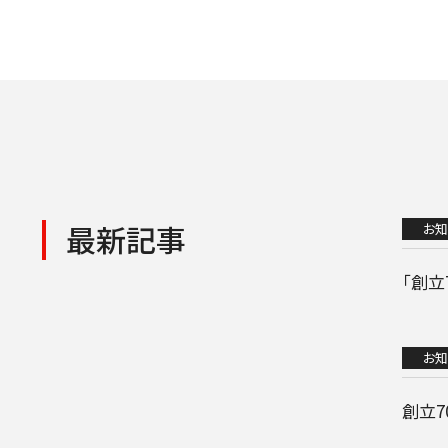
最新記事
お知
「創
お知
創立