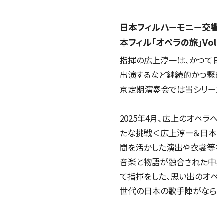
日本フィルハーモニー交響楽
本フィル「オペラの旅」Vo
指揮の広上淳一は、かつて日本
出演するなど継続的かつ緊密な
京定期演奏会では当シリー
2025年4月、広上のオペ
たな挑戦＜広上淳一＆日本
間を活かした演出や衣裳等
音楽と物語が融合された中期
て指揮をした、思い出のオ
世代の日本の歌手陣がなら