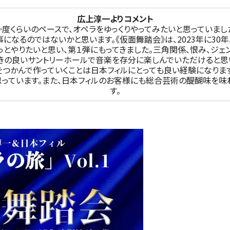
公演特集
広上淳一よりコメント
お気に入り公演一覧
一度くらいのペースで、オペラをゆっくりやってみたいと思っていまし
になるのではないかと思います。《仮面舞踏会》は、2023年に30
っとやりたいと思い、第１弾にもってきました。三角関係、恨み、ジェ
きの良いサントリーホールで音楽を存分に楽しんでいただけると思
をつかんで作っていくことは日本フィルにとっても良い経験になりま
思っています。また、日本フィルのお客様にも総合芸術の醍醐味を味
す。
TICKETS/
チケット／定期会員
チケットのお申し込み