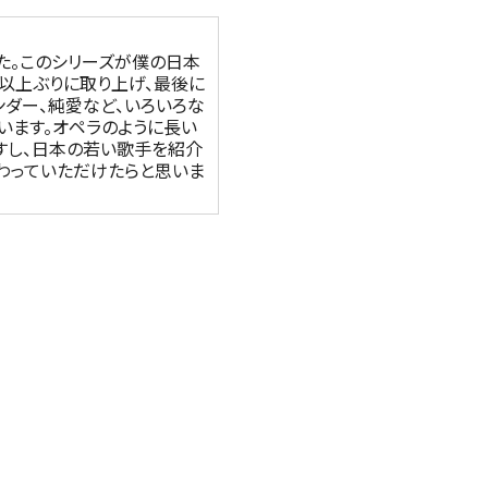
2026年08月06日 (木) 15:30
盛岡市民文化ホール 大ホール （マリオス）
た。このシリーズが僕の日本
チケ
年以上ぶりに取り上げ、最後に
ット
ンダー、純愛など、いろいろな
購入
います。オペラのように長い
.
すし、日本の若い歌手を紹介
わっていただけたらと思いま
SUBSCRIBERS