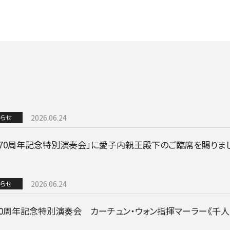
BLOG
音楽でつながる現場から
らせ
2026.06.24
立70周年記念特別演奏会」に愛子内親王殿下のご臨席を賜りま
GOODS/C
らせ
2026.06.24
70周年記念特別演奏会 カーチュン・ウォン指揮マーラー《千
グッズ／CD・配信