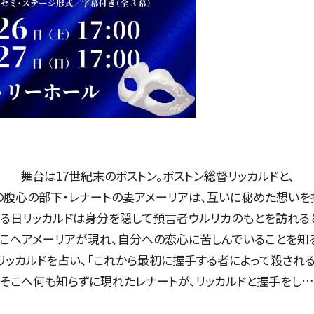
定期会員券
お得なセット券
NEWS
舞台は17世紀末のボストン。ボストン総督リッカルドと、
の腹心の部下・レナートの妻アメーリアは、互いに秘めた想いを
ニュース一覧
る日リッカルドは身分を隠して預言者ウルリカのもとを訪れる
こへアメーリアが現れ、自分への恋心に苦しんでいることを知
リッカルドを占い、「これから最初に握手する者によって殺される
そこへ何も知らずに現れたレナートが、リッカルドと握手をし…
お知らせ