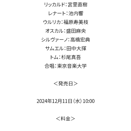
いホール
ングシート対象（25歳以下）
小林研一郎［桂冠名誉指揮者］
杉並公会堂
ソニックシティ
サポーターズクラブ特典対象
アレクサンドル・ラザレフ［桂冠指揮
相模女子大学グリーンホール
パトロネ
を過ぎた場合、リストから削除されます。
10月
期演奏会
2026年11月
さいたま定期演奏会
2026年12月
相模原定期演奏会
2027年01月
2027年02月
府中どりーむコン
2027年0
リッカルド：宮里直樹
芸術顧問）］
その他
情報の上限は10件です。
レナート：池内響
カーチュン・ウォン
子どもOK
マーラー
ウルリカ：福原寿美枝
プロフィール
ットの販売状況は日々変化しているため、お早めのご購入をお願
オスカル：盛田麻央
シルヴァーノ：高橋宏典
創立指揮者 渡邉曉雄
サムエル：田中大揮
指揮者
トム：杉尾真吾
楽団員・活動
合唱：東京音楽大学
組織概要・沿革
＜発売日＞
アーカイブス
日本フィル・シリーズ
2024年12月11日（水）10:00
オーディション＆採用情報
＜料金＞