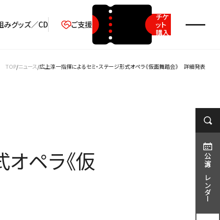
チケ
組み
グッズ／CD
ご支援
ット
購入
2026年08月
TOP
ニュース
広上淳一指揮によるセミ・ステージ形式オペラ《仮面舞踏会》 詳細発表
月
火
水
木
金
土
日
1
2
3
4
5
6
7
8
9
10
11
12
13
14
15
16
式オペラ《仮
17
18
19
20
21
22
23
公演カレンダー
24
25
26
27
28
29
30
31