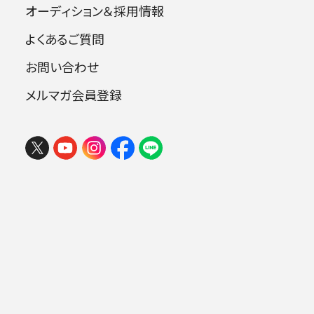
注目キーワード
オーディション＆採用情報
よくあるご質問
第九
小林研一郎
お問い合わせ
カーチュン・ウォン
子どもOK
メルマガ会員登録
マーラー
公演
イベント
6
販売中のみ表示
件（1〜6件表示）