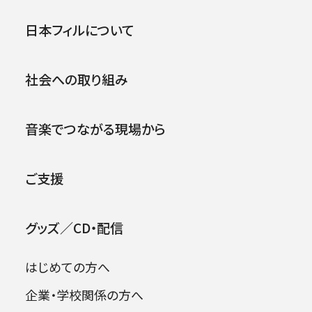
東京定期演奏会
横浜定期演奏会
公演
イベント
日本フィルについて
名曲コンサート
芸劇シリーズ
.
コバケン・ワールド
社会への取り組み
特別演奏会＆その他主催公演
音楽でつながる現場から
夏休みコンサート
九州公演
第九特別演奏会
杉並定期演奏会
ご支援
さいたま定期演奏会
相模原定期演奏会
グッズ／CD・配信
府中どりーむコンサート
にじクラ
室内楽
その他イベント・公演
はじめての方へ
企業・学校関係の方へ