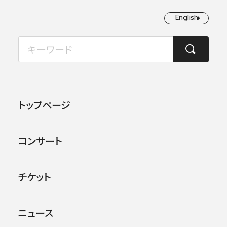
English
English
2026年08月
TOP
コンサート情報
横浜定期演奏会の公演
月
火
水
木
金
土
日
1
2
横浜定期演奏会の公演・
トップページ
イベント
3
4
5
6
7
8
9
コンサート
10
11
12
13
14
15
16
17
18
19
20
21
22
23
チケット
24
25
26
27
28
29
30
公演
その他
詳細
開催月
会場
ジャンル
条件
検索
ニュース
31